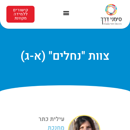
קישורים
ללמידה
מקוונת
צוות "נחלים" (א-ג)
עילית כתר
מחנכת