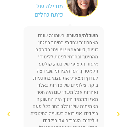
מובילה של
כיתת נחלים
השכלה/הכשרה:
בשמונה שנים
האחרונות עסקתי בחינוך במגוון
הש
זוויות, כשבאמצע עשיתי הפסקה
ה
מהחינוך ובחרתי לפנות ללימודי
איפור מקצועי של במה, קולנוע
עם 
ותיאטרון. הפן היצירתי שבי רצה
למ
י
לפרוץ ומצאתי את עצמי בתוכניות
דר
בוקר, צילומים של סדרות כאלה
חי
ואחרות אבל משהו שם היה חסר.
ומ
מאז ומתמיד חינוך היה התשוקה
האמיתית שלי והלב בחר בכל פעם
בילדים. אני רואה בעשייה החינוכית
שליחות. העבודה עם הילדים